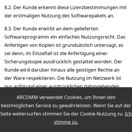
8.2. Der Kunde erkennt diese Lizenzbestimmungen mit
der erstmaligen Nutzung des Softwarepakets an.
8.3. Der Kunde erwirbt an dem gelieferten
Softwareprogramm ein einfaches Nutzungsrecht. Das
Anfertigen von Kopien ist grundsätzlich untersagt, es
sei denn, im Einzelfall ist die Anfertigung einer
Sicherungskopie ausdrücklich gestattet worden. Der
Kunde wird darüber hinaus alle geistigen Rechte an
der Ware respektieren. Die Nutzung im Netzwerk ist
nur aufgrund einer ausdrücklichen dahingehenden
erweiterten Lizenz zulässig.
ARCOMM verwendet Cookies, um Ihnen den
bestmöglichen Service zu gewährleisten. Wenn Sie auf der
8.4. Bei Lieferung von Software bzw. Literatur gelten
Seite weitersurfen stimmen Sie der
Cookie-Nutzung
zu.
Ich
über die vorliegenden Geschäftsbedingungen hinaus
stimme zu.
die besonderen lizenzrechtlichen und sonstigen